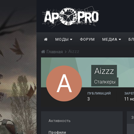
МОДЫ
ФОРУМ
МЕДИА
Б
Aizzz
Главная
Aizzz
Сталкеры
ПУБЛИКАЦИЙ
ЗАРЕ
3
11 н
З
Активность
Профили