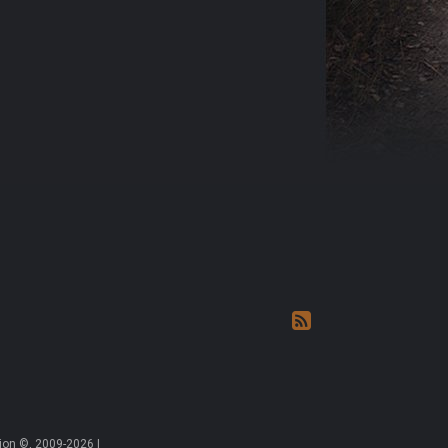
on ©, 2009-2026 |