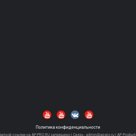
Политика конфиденциальности
тной ссылки на AP-PRO.RU запрещено | Связь - admin@ap-pro.ru | AP Producti