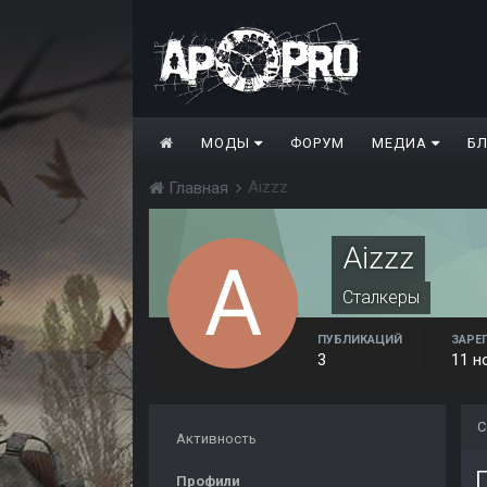
МОДЫ
ФОРУМ
МЕДИА
Б
Aizzz
Главная
Aizzz
Сталкеры
ПУБЛИКАЦИЙ
ЗАРЕ
3
11 н
С
Активность
П
Профили