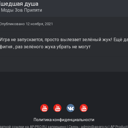
Ушедшая душа
в
Моды Зов Припяти
Опубликовано
12 ноября, 2021
Игра не запускается, просто вылезает зелёный жук! Ещё да
фигня , раз зелёного жука убрать не могут
Политика конфиденциальности
тной ссылки на AP-PRO.RU запрещено | Связь - admin@ap-pro.ru | AP Producti