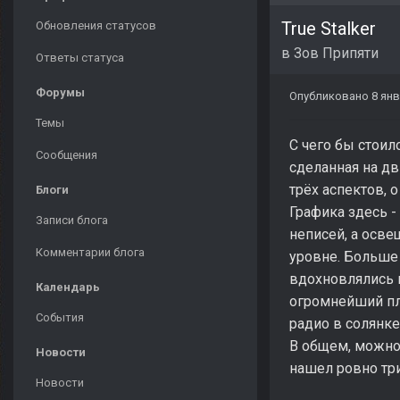
True Stalker
Обновления статусов
в
Зов Припяти
Ответы статуса
Форумы
Опубликовано
8 янв
Темы
С чего бы стоило
Сообщения
сделанная на д
трёх аспектов, 
Блоги
Графика здесь -
Записи блога
неписей, а осве
Комментарии блога
уровне. Больше 
вдохновлялись в
Календарь
огромнейший плю
События
радио в солянке
В общем, можно
Новости
нашел ровно тр
Новости