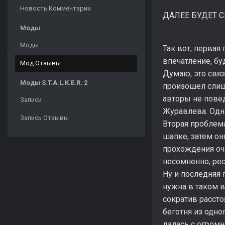
Новость Комментарии
ДАЛЕЕ БУДЕТ С
Моды
Моды
Так вот, первая
впечатление, бу
Мод Отзывы
Думаю, это связ
Моды S.T.A.L.K.E.R. 2
произошел слишк
авторы не повед
Записи
Журавлева. Одна
Запись Отзывы
Вторая проблема
шапке, затем он
прохождения оче
несомненно, рес
Ну и последняя 
нужна в таком в
сократив рассто
беготня из одно
далась с огром