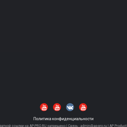
Политика конфиденциальности
тной ссылки на AP-PRO.RU запрещено | Связь - admin@ap-pro.ru | AP Producti