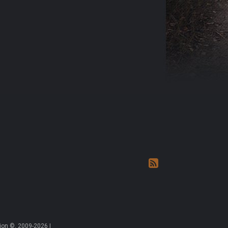
on ©, 2009-2026 |