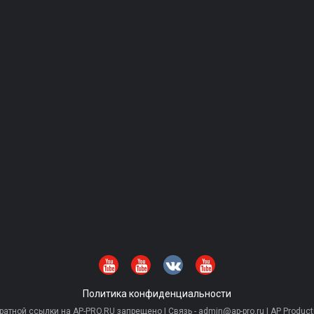
Политика конфиденциальности
тной ссылки на AP-PRO.RU запрещено | Связь - admin@ap-pro.ru | AP Producti