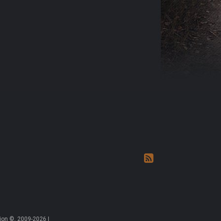
on ©, 2009-2026 |