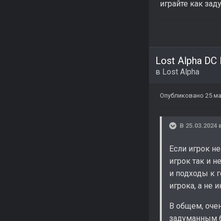
играйте как зад
Lost Alpha DC
в
Lost Alpha
Опубликовано
25 ма
В 25.03.2024 
Если игрок н
игрок так и 
и подходы к 
игрока, а не 
В общем, очен
задуманным б