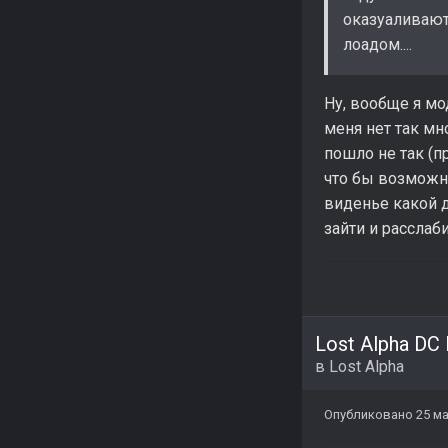
оказуаливают
лоадом....
Ну, вообще я мо
меня нет так мн
пошло не так (п
что бы возможно
виденье какой д
зайти и расслаб
Lost Alpha DC
в
Lost Alpha
Опубликовано
25 ма