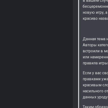
в вашем случ
бесцеремонно
новую игру, а
красиво назв
Данная тема н
Авторы катег
встроили в мо
или намеренн
правила игры
Если у вас св
правками уже
красивым сло
насильного о
данных уроду
Таким образом