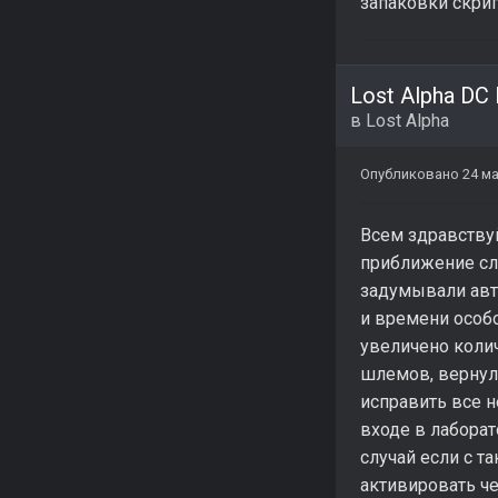
запаковки скрип
Lost Alpha DC
в
Lost Alpha
Опубликовано
24 ма
Всем здравству
приближение сл
задумывали авт
и времени особо
увеличено колич
шлемов, вернул 
исправить все н
входе в лаборат
случай если с т
активировать че