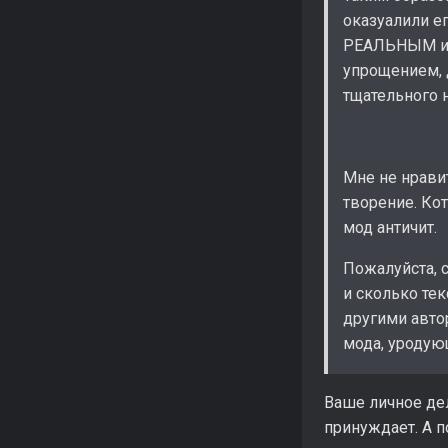
оказуалили е
РЕАЛЬНЫМ ин
упрощением, 
тщательного 
Мне не нравит
творение. Ко
мод античит.
Пожалуйста, 
и сколько тек
другими авто
мода, уродую
Ваше личное дел
принуждает. А п