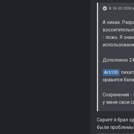
В 24.03.2024 
А никак. Раз
восхитительну
- ложь. Я зна
использовани
Дополнено 24
пихать
Arti100
нравится бала
Сохранения - 
у меня свои с
Скрипт я брал з
были проблемы: