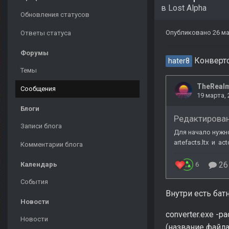
в
Lost Alpha
Обновления статусов
Опубликовано
26 ма
Ответы статуса
Форумы
Конверто
hater8
Темы
Сообщения
Блоги
Записи блога
Комментарии блога
Календарь
События
Внутри есть бат
Новости
converter.exe -pa
Новости
(название файла