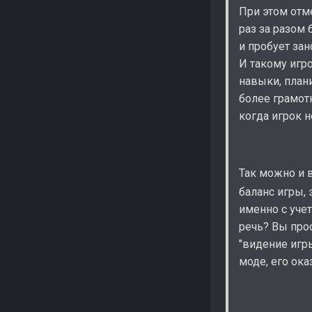
При этом отме
раз за разом
и пробует за
И такому игро
навыки, план
более грамот
когда игрок 
Так можно и в
баланс игры, 
именно с уче
речь? Вы про
"видение игр
моде, его ок