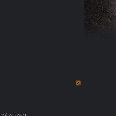
on ©, 2009-2026 |