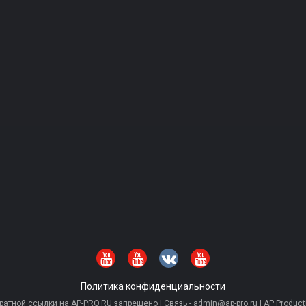
Политика конфиденциальности
тной ссылки на AP-PRO.RU запрещено | Связь - admin@ap-pro.ru | AP Producti