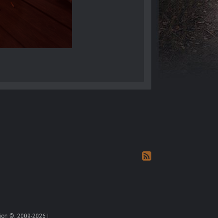
on ©, 2009-2026 |