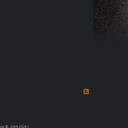
on ©, 2009-2026 |