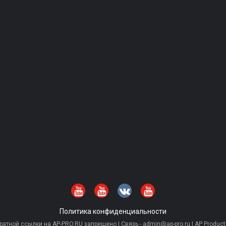
Политика конфиденциальности
тной ссылки на AP-PRO.RU запрещено | Связь - admin@ap-pro.ru | AP Producti