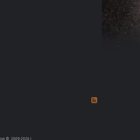
on ©, 2009-2026 |