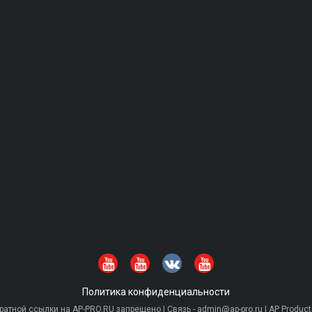
Политика конфиденциальности
тной ссылки на AP-PRO.RU запрещено | Связь - admin@ap-pro.ru | AP Producti