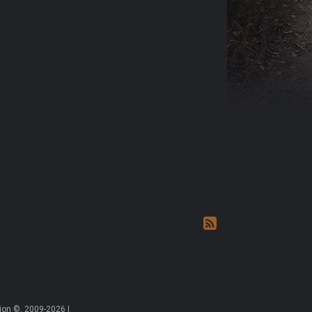
on ©, 2009-2026 |