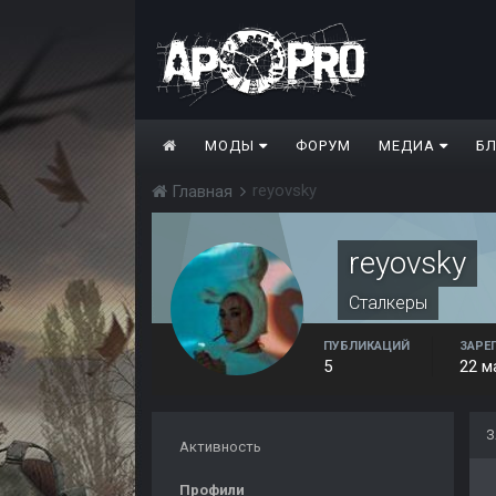
МОДЫ
ФОРУМ
МЕДИА
Б
reyovsky
Главная
reyovsky
Сталкеры
ПУБЛИКАЦИЙ
ЗАРЕ
5
22 м
З
Активность
Профили