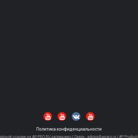
Политика конфиденциальности
тной ссылки на AP-PRO.RU запрещено | Связь - admin@ap-pro.ru | AP Producti