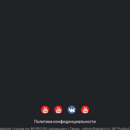
Политика конфиденциальности
тной ссылки на AP-PRO.RU запрещено | Связь - admin@ap-pro.ru | AP Producti