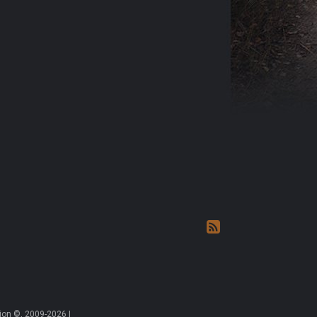
on ©, 2009-2026 |