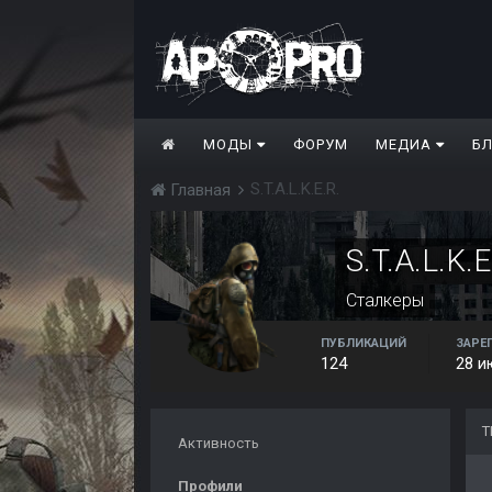
МОДЫ
ФОРУМ
МЕДИА
Б
S.T.A.L.K.E.R.
Главная
S.T.A.L.K.E
Сталкеры
ПУБЛИКАЦИЙ
ЗАРЕ
124
28 и
Т
Активность
Профили