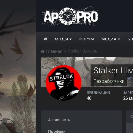
МОДЫ
ФОРУМ
МЕДИА
Б
Stalker Шмырь
Главная
Stalker Ш
Разработчики
ПУБЛИКАЦИЙ
ЗАРЕ
40
26 м
С
Активность
Профили