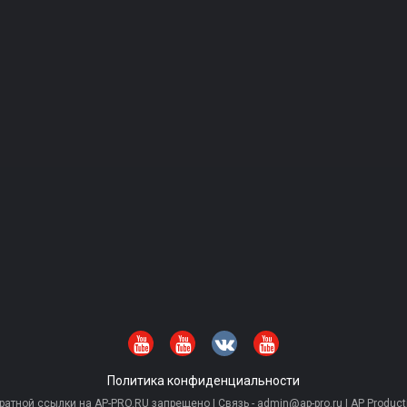
Политика конфиденциальности
тной ссылки на AP-PRO.RU запрещено | Связь - admin@ap-pro.ru | AP Producti