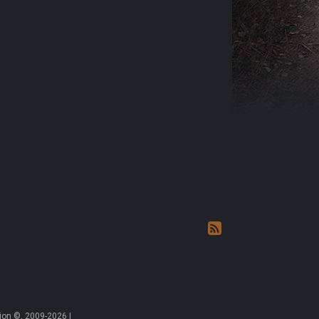
on ©, 2009-2026 |