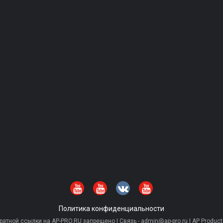
Политика конфиденциальности
тной ссылки на AP-PRO.RU запрещено | Связь - admin@ap-pro.ru | AP Producti