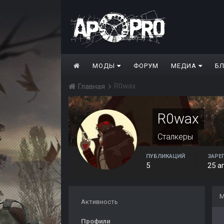
МОДЫ
ФОРУМ
МЕДИА
Б
R0wax
Главная
R0wax
Сталкеры
ПУБЛИКАЦИЙ
ЗАРЕ
5
25 а
М
Активность
Профили