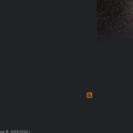
on ©, 2009-2026 |