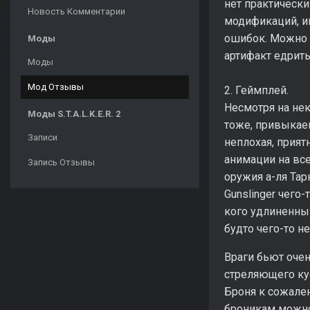
нет практически
Новость Комментарии
модификаций, им
ошибок. Можно 
Моды
артифакт едрить
Моды
Мод Отзывы
2. Геймплей.
Несмотря на не
Моды S.T.A.L.K.E.R. 2
тоже, привыкае
Записи
неплохая, прият
анимации на все
Запись Отзывы
оружия а-ля Тар
Gunslinger чего
кого удлиненны
будто чего-то не
Враги бьют оче
стреляющего кус
Броня к сожале
броникам можно