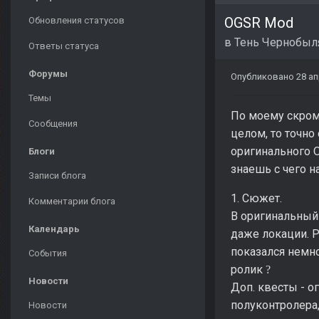
OGSR Mod
Обновления статусов
в
Тень Чернобыл
Ответы статуса
Форумы
Опубликовано
28 ап
Темы
По моему скромн
Сообщения
целом, то точно
оригинального OG
Блоги
знаешь с чего на
Записи блога
1. Сюжет.
Комментарии блога
В оригинальный 
Календарь
даже локации. Р
показался немн
События
ролик
?
Новости
Доп. квесты - о
полуконтролера,
Новости