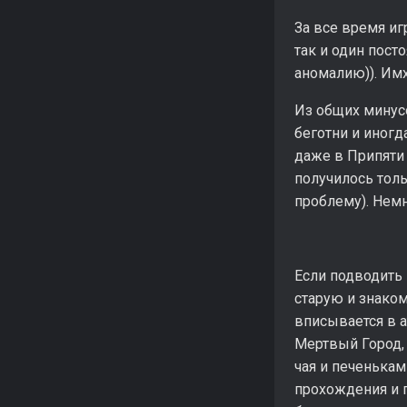
За все время иг
так и один пост
аномалию)). Им
Из общих минус
беготни и иногд
даже в Припяти 
получилось тол
проблему). Немн
Если подводить 
старую и знаком
вписывается в а
Мертвый Город, 
чая и печенькам
прохождения и п