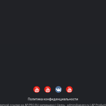
Политика конфиденциальности
тной ссылки на AP-PRO.RU запрещено | Связь - admin@ap-pro.ru | AP Producti