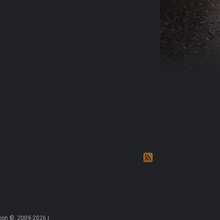
on ©, 2009-2026 |