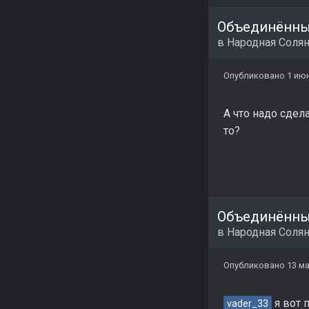
Объединённый
в
Народная Соля
Опубликовано
1 июн
А что надо сдел
то?
Объединённый
в
Народная Соля
Опубликовано
13 ма
я вот 
vader_33