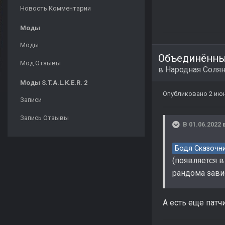
Новость Комментарии
Моды
Моды
Объединённый
Мод Отзывы
в
Народная Соля
Моды S.T.A.L.K.E.R. 2
Опубликовано
2 июн
Записи
Запись Отзывы
В 01.06.2022 
Бодя Сказочн
(появляется в
рандома зави
А есть еще патч