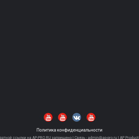
Политика конфиденциальности
тной ссылки на AP-PRO.RU запрещено | Связь - admin@ap-pro.ru | AP Producti