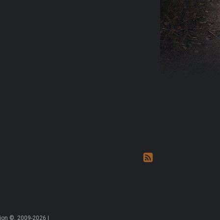
on ©, 2009-2026 |