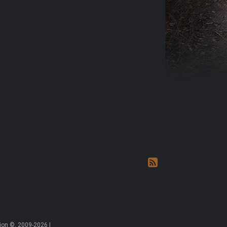
on ©, 2009-2026 |