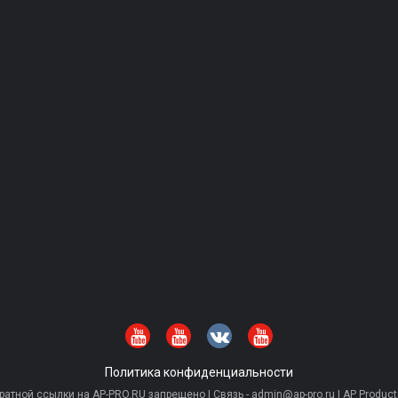
Политика конфиденциальности
тной ссылки на AP-PRO.RU запрещено | Связь - admin@ap-pro.ru | AP Producti