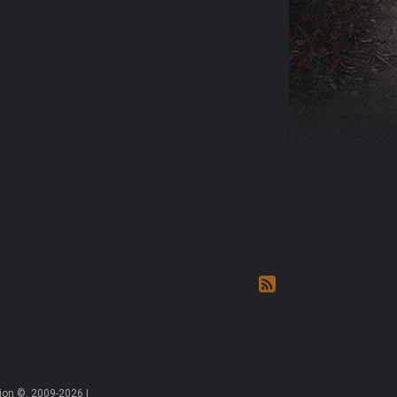
on ©, 2009-2026 |