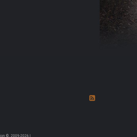
on ©, 2009-2026 |