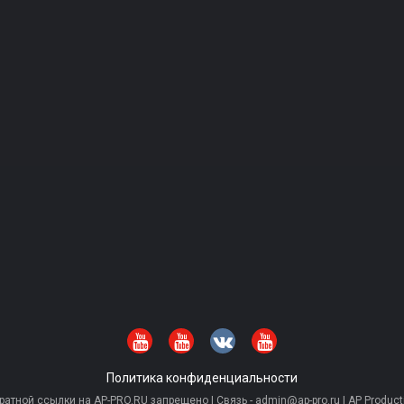
Политика конфиденциальности
тной ссылки на AP-PRO.RU запрещено | Связь - admin@ap-pro.ru | AP Producti