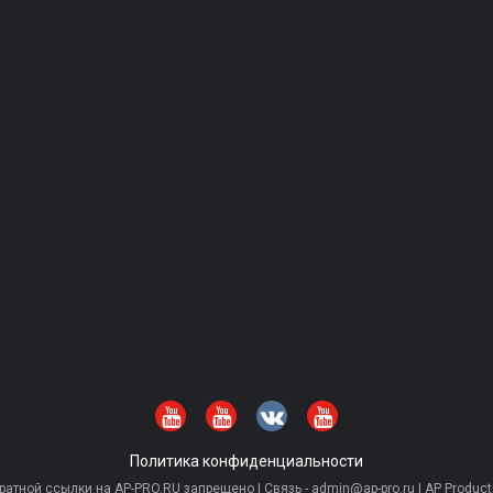
Политика конфиденциальности
тной ссылки на AP-PRO.RU запрещено | Связь - admin@ap-pro.ru | AP Producti