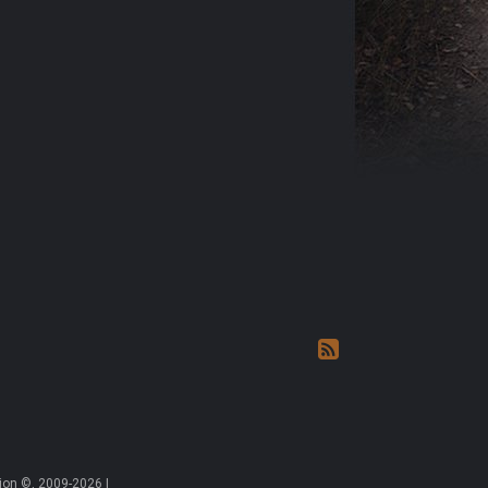
on ©, 2009-2026 |