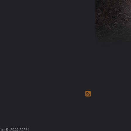
on ©, 2009-2026 |