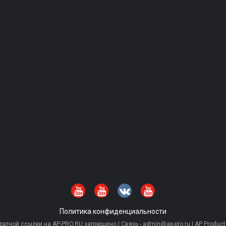
Политика конфиденциальности
тной ссылки на AP-PRO.RU запрещено | Связь - admin@ap-pro.ru | AP Producti