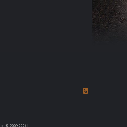
on ©, 2009-2026 |