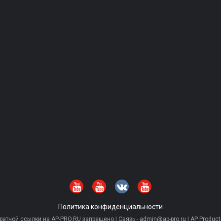
Политика конфиденциальности
тной ссылки на AP-PRO.RU запрещено | Связь - admin@ap-pro.ru | AP Producti