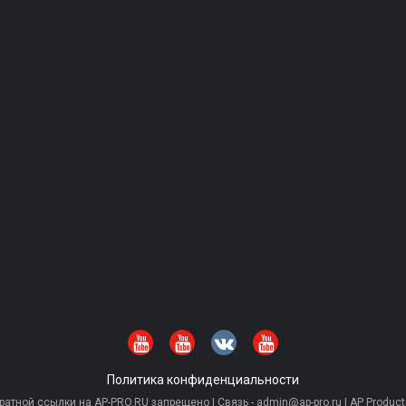
Политика конфиденциальности
тной ссылки на AP-PRO.RU запрещено | Связь - admin@ap-pro.ru | AP Producti