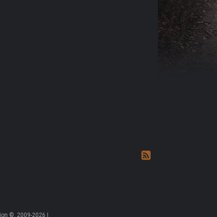
on ©, 2009-2026 |