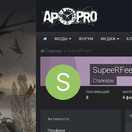
МОДЫ
ФОРУМ
МЕДИА
Б
SupeeRFeeD
Главная
SupeeRFe
Сталкеры
ПУБЛИКАЦИЙ
ЗАРЕ
8
4 фе
О
Активность
Профили