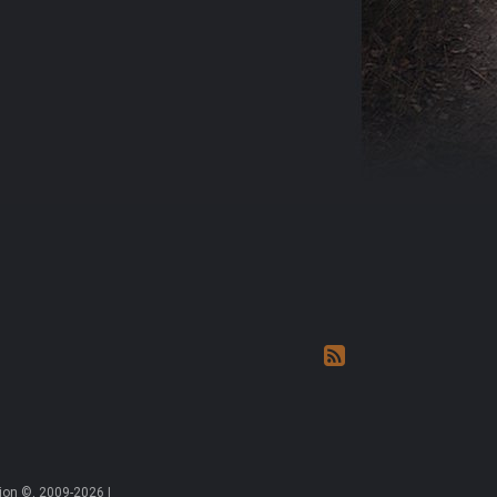
on ©, 2009-2026 |