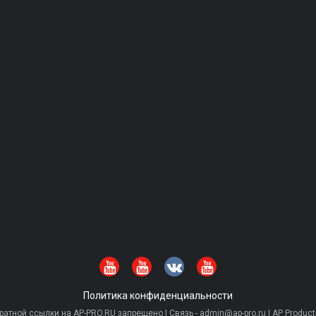
Политика конфиденциальности
тной ссылки на AP-PRO.RU запрещено | Связь - admin@ap-pro.ru | AP Producti