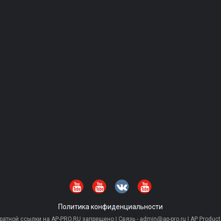
Политика конфиденциальности
тной ссылки на AP-PRO.RU запрещено | Связь - admin@ap-pro.ru | AP Producti