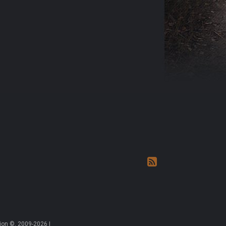
on ©, 2009-2026 |