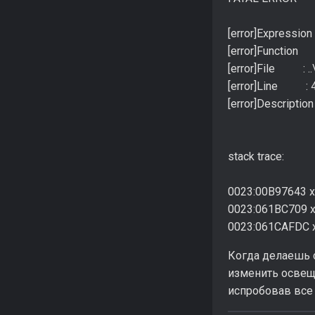
[error]Expression
[error]Function 
[error]File : .
[error]Line : 
[error]Descripti
stack trace:
0023:00B97643 xrC
0023:061BC709 x
0023:061CAFDC x
Когда делаешь с
изменить освеще
испробовав все 