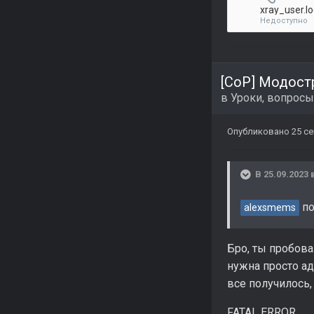
xray_user.l
Недоступно
[CoP] Модост
в
Уроки, вопросы
Опубликовано
25 се
В 25.09.2023 
по
alexsmems
Бро, ты пробова
нужна просто ад
все получилось,
FATAL ERROR