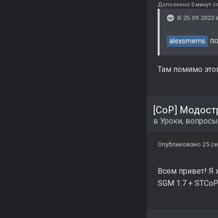
Дополнено 0 минут с
В 25.09.2023 
по
alexsmems
Там помимо этог
[CoP] Модост
в
Уроки, вопросы
Опубликовано
25 се
Всем привет! Я х
SGM 1.7 + STCoP 