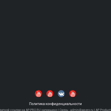
Политика конфиденциальности
тной ссылки на AP-PRO.RU запрещено | Связь - admin@ap-pro.ru | AP Producti