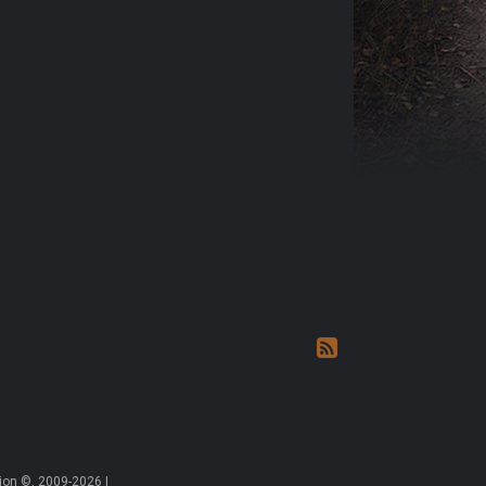
on ©, 2009-2026 |