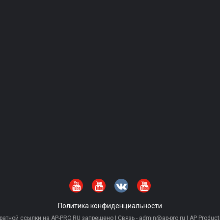
Политика конфиденциальности
тной ссылки на AP-PRO.RU запрещено | Связь - admin@ap-pro.ru | AP Producti