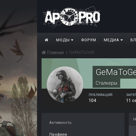
МОДЫ
ФОРУМ
МЕДИА
Б
GeMaToGeN
Главная
GeMaToG
Сталкеры
ПУБЛИКАЦИЙ
ЗАРЕ
104
11 с
Н
Активность
Профили