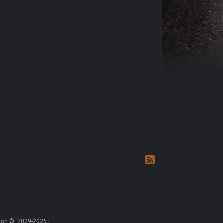
on ©, 2009-2026 |