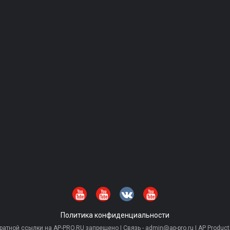
Политика конфиденциальности
тной ссылки на AP-PRO.RU запрещено | Связь - admin@ap-pro.ru | AP Producti