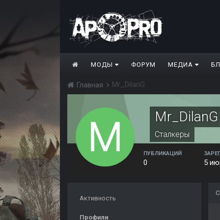
МОДЫ
ФОРУМ
МЕДИА
Б
Mr_DilanG
Главная
Mr_DilanG
Сталкеры
ПУБЛИКАЦИЙ
ЗАРЕ
0
5 ию
С
Активность
Профили