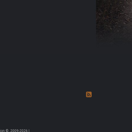
on ©, 2009-2026 |