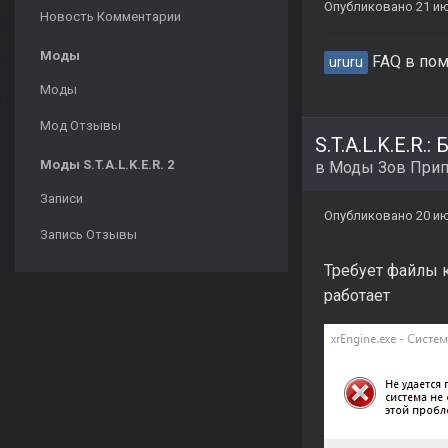
Опубликовано
21 ию
Новость Комментарии
Моды
FAQ в по
ururu
Моды
Мод Отзывы
S.T.A.L.K.E.R.:
Моды S.T.A.L.K.E.R. 2
в
Моды Зов Прип
Записи
Опубликовано
20 ию
Запись Отзывы
Требует файлы 
работает