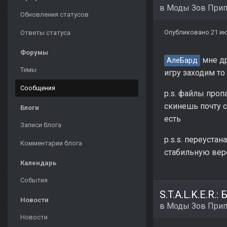
в
Моды Зов Прип
Обновления статусов
Опубликовано
21 ию
Ответы статуса
Форумы
мне др
АлеБард
Темы
игру заходим то
Сообщения
p.s. файлы проп
скинешь почту 
Блоги
есть
Записи блога
p.s.s. переуста
Комментарии блога
стабильную вер
Календарь
События
S.T.A.L.K.E.R.:
Новости
в
Моды Зов Прип
Новости