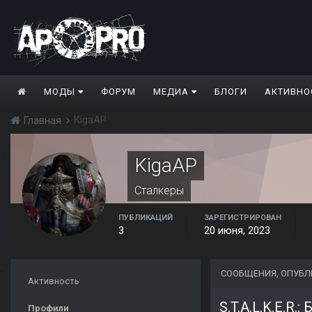
МОДЫ
ФОРУМ
МЕДИА
БЛОГИ
АКТИВНО
KigaAP
Главная
KigaAP
Сталкеры
ПУБЛИКАЦИЙ
ЗАРЕГИСТРИРОВАН
3
20 июня, 2023
СООБЩЕНИЯ, ОПУБЛ
Активность
S.T.A.L.K.E.R.:
Профили