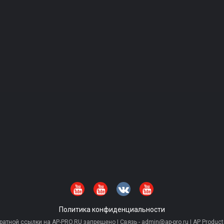
Политика конфиденциальности
тной ссылки на AP-PRO.RU запрещено | Связь - admin@ap-pro.ru | AP Producti