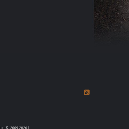
on ©, 2009-2026 |