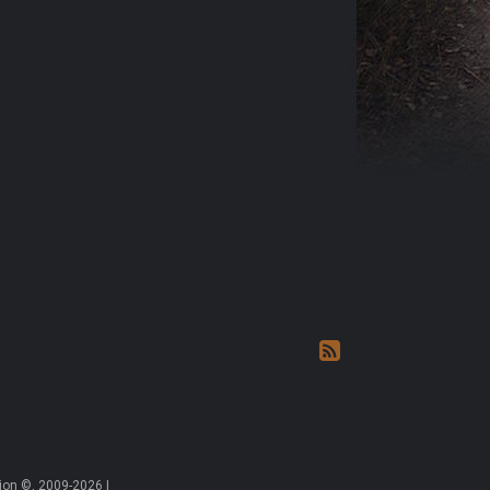
on ©, 2009-2026 |