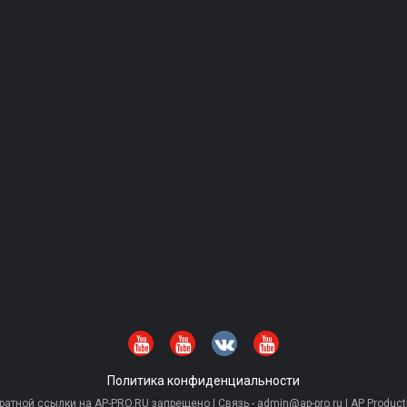
Политика конфиденциальности
тной ссылки на AP-PRO.RU запрещено | Связь - admin@ap-pro.ru | AP Producti