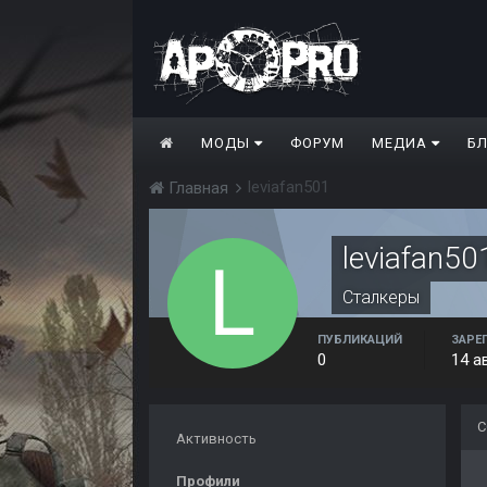
МОДЫ
ФОРУМ
МЕДИА
Б
leviafan501
Главная
leviafan50
Сталкеры
ПУБЛИКАЦИЙ
ЗАРЕ
0
14 а
С
Активность
Профили