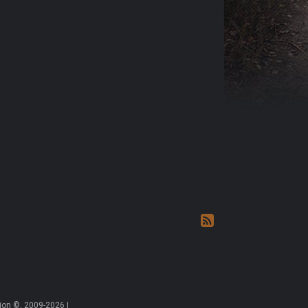
on ©, 2009-2026 |