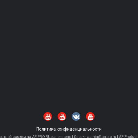
Политика конфиденциальности
тной ссылки на AP-PRO.RU запрещено | Связь - admin@ap-pro.ru | AP Producti