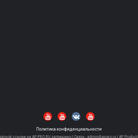
Политика конфиденциальности
тной ссылки на AP-PRO.RU запрещено | Связь - admin@ap-pro.ru | AP Producti