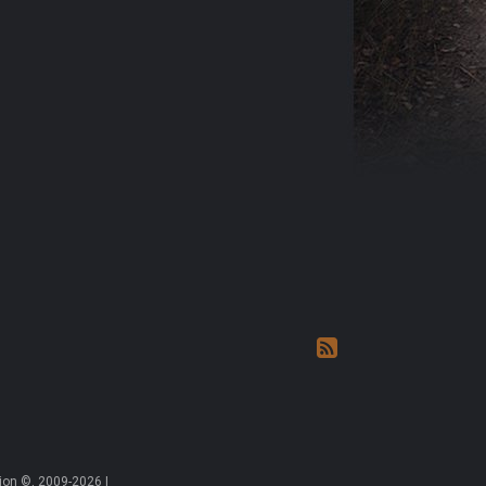
on ©, 2009-2026 |