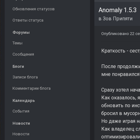
Anomaly 1.5.3
Обновления статусов
в
Зов Припяти
Ответы статуса
Форумы
Опубликовано
22 се
Темы
Краткость - сест
Сообщения
После продолжите
Блоги
мне понравился!
Записи блога
Комментарии блога
Сразу хотел нача
Как оказалось, 
Календарь
обновить по ин
События
бросил в мусорно
Но даже играя н
Новости
Как владелец сл
Новости
оптимизировали