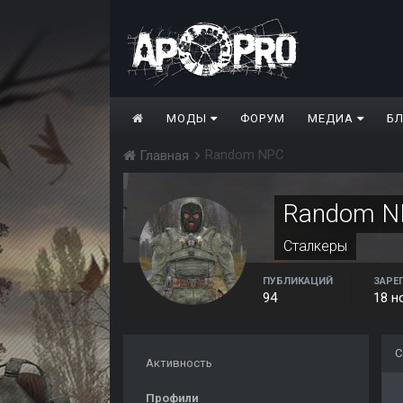
МОДЫ
ФОРУМ
МЕДИА
Б
Random NPC
Главная
Random N
Сталкеры
ПУБЛИКАЦИЙ
ЗАРЕ
94
18 н
С
Активность
Профили