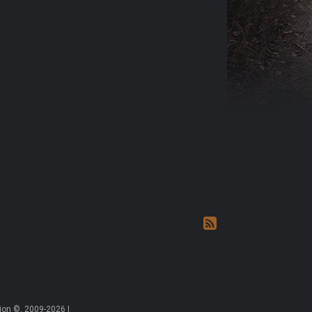
on ©, 2009-2026 |