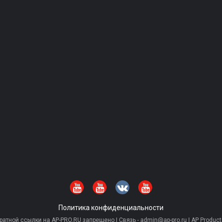
Политика конфиденциальности
тной ссылки на AP-PRO.RU запрещено | Связь - admin@ap-pro.ru | AP Producti