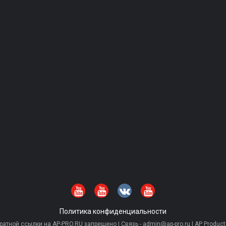
Политика конфиденциальности
тной ссылки на AP-PRO.RU запрещено | Связь - admin@ap-pro.ru | AP Producti