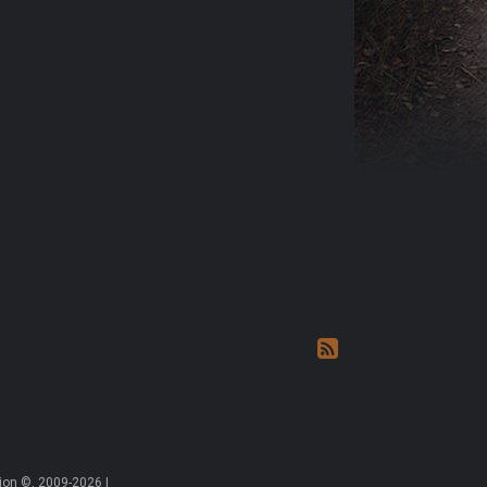
on ©, 2009-2026 |