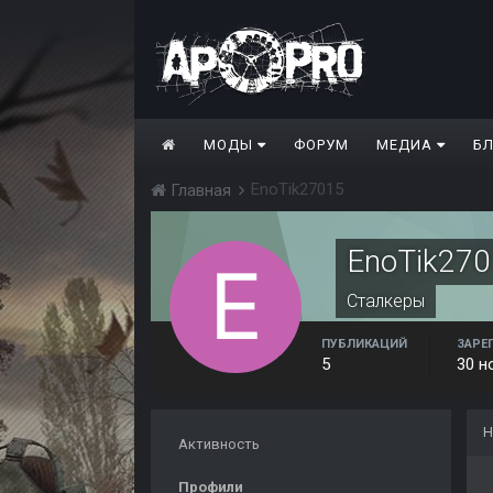
МОДЫ
ФОРУМ
МЕДИА
Б
EnoTik27015
Главная
EnoTik27
Сталкеры
ПУБЛИКАЦИЙ
ЗАРЕ
5
30 н
Н
Активность
Профили