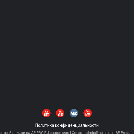
Политика конфиденциальности
тной ссылки на AP-PRO.RU запрещено | Связь - admin@ap-pro.ru | AP Producti