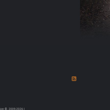
on ©, 2009-2026 |