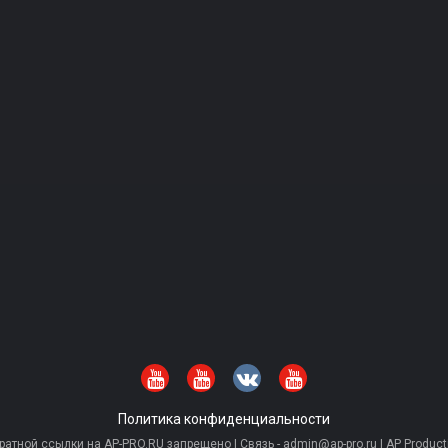
Политика конфиденциальности
тной ссылки на AP-PRO.RU запрещено | Связь - admin@ap-pro.ru | AP Producti