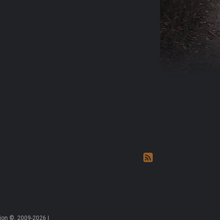
on ©, 2009-2026 |