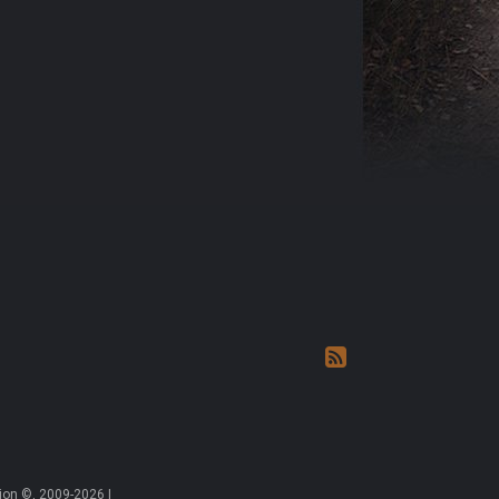
on ©, 2009-2026 |