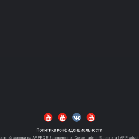
Политика конфиденциальности
тной ссылки на AP-PRO.RU запрещено | Связь - admin@ap-pro.ru | AP Producti