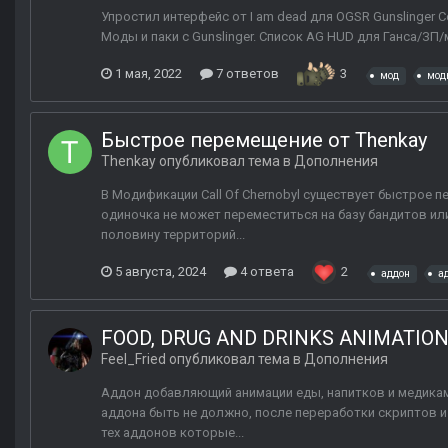
Упростил интерфейс от I am dead для OGSR Gunslinger С
Моды и паки с Gunslinger. Список AG HUD для Ганса/ЗП/м
1 мая, 2022
7 ответов
3
мод
мод
Быстрое перемещение от Thenkay
Thenkay
опубликовал тема в
Дополнения
В Модификации Call Of Chernobyl существует быстрое 
одиночка не может переместиться на базу бандитов или
половину территорий...
5 августа, 2024
4 ответа
2
аддон
а
FOOD, DRUG AND DRINKS ANIMATIONS
Feel_Fried
опубликовал тема в
Дополнения
Аддон добавляющий анимации еды, напитков и медикаме
аддона быть не должно, после переработки скриптов 
тех аддонов которые...