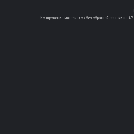
Копирование материалов без обратной ссылки на AP-PR