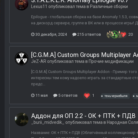
S.T.A.L.K.E.R. Anomaly Epilogue v0.7
Lexus11
опубликовал тема в
Различные сборки
Epilogue - глобальная сборка на базе Anomaly 1.5.3, 
на дискорд сервере, группе в ВК или в процессе игры! 
30 декабря, 2024
215 ответов
20
[C.G.M.A] Custom Groups Multiplayer 
JeZ-AR
опубликовал тема в
Прочие модификации
[C.G.M.A] Custom Groups Multiplayer Addon - Пример то
интересны тем кому надоело играть за стандартные стор
предс...
11 мая
5 ответов
1
тень чернобыля
м
Аддон для ОП 2.2 - ОК + ПТК + ПДВ
_burii_midvedik_
опубликовал тема в
Народная Сол
Название: ОК + ПТК + ПДВ (Облегчённый коллекционер