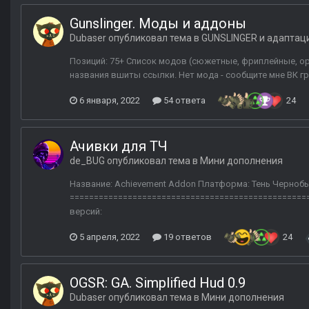
Gunslinger. Моды и аддоны
Dubaser
опубликовал тема в
GUNSLINGER и адаптац
Позиций: 75+ Список модов (сюжетные, фриплейные, ор
названия вшиты ссылки. Нет мода - сообщите мне ВК г
6 января, 2022
54 ответа
24
Ачивки для ТЧ
de_BUG
опубликовал тема в
Мини дополнения
Название: Achievement Addon Платформа: Тень Чернобыл
==================================================
версий:
5 апреля, 2022
19 ответов
24
OGSR: GA. Simplified Hud 0.9
Dubaser
опубликовал тема в
Мини дополнения