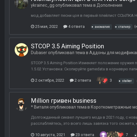
ykrainec_gg
опубликовал тема в
Дополнения
мод добавляет песни цоя в первый плейлист ССЫЛКА
25 мая, 2022
4 ответа
(
аномалия
сталкер
STCOP 3.5 Aiming Position
Dubaser
опубликовал тема в
Аддоны для модифика
STCOP 3.5 Aiming Position Изменяет положение оружия 
1.5.02 Установка: Скопируйте gamedata в корневую папк
2 октября, 2022
2 ответа
3
stalker
Million гривен business
* Виталя
опубликовал тема в
Короткометражные м
Долгожданный сиквел лучшего мода в 2021 году, с но
расслабляйтесь, это всего лишь завязка того сюжета,
10 августа, 2021
23 ответа
7