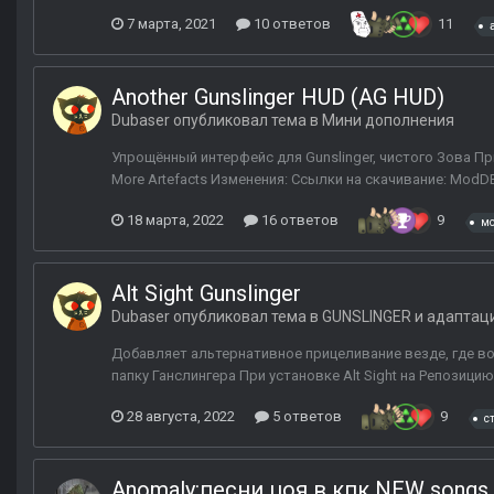
7 марта, 2021
10 ответов
11
Another Gunslinger HUD (AG HUD)
Dubaser
опубликовал тема в
Мини дополнения
Упрощённый интерфейс для Gunslinger, чистого Зова Пр
More Artefacts Изменения: Ссылки на скачивание: ModDB
18 марта, 2022
16 ответов
9
м
Alt Sight Gunslinger
Dubaser
опубликовал тема в
GUNSLINGER и адаптац
Добавляет альтернативное прицеливание везде, где во
папку Ганслингера При установке Alt Sight на Репозици
28 августа, 2022
5 ответов
9
с
Anomaly:песни цоя в кпк NEW songs i