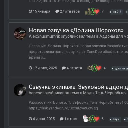
Пак 2.2, патч 15.03.2023 Дата выхода: 15 января 2026 Ло
15 января
27 ответов
7
оп-2.2
Новая озвучка «Долина Шорохов»
AlexSnusmumrik
опубликовал тема в
Аддоны для м
Название: Долина Шорохов: Новая озвучка Разработчик:
представлена новая озвучка от ZoneDub абсолютно в
время р...
17 июля, 2025
4 ответа
4
долина ш
Озвучка экипажа. Звуковой аддон 
boneset
опубликовал тема в
Моды Тень Чернобыля
Разработчик: boneset Платформа: Тень Чернобыля v1.00
https://disk.yandex.ru/d/SxCulZvet6cWqg
6 июня, 2025
1 ответ
6
звук