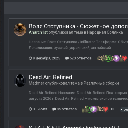
Воля Отступника - Сюжетное допол
Anarch1st
опубликовал тема в
Народная Солянка
Название: Воля Отступника / Infiltrator Платформа: Объе
Локализация: русский, украинский, английский
9 декабря, 2025
620 ответов
Dead Air: Refined
Madmer
опубликовал тема в
Различные сборки
Dead Air: Refined Название: Dead Air: Refined Платформа
августа 2026 г. Dead Air: Refined — комплексное технич
31 июля
95 ответов
13
dea