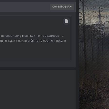
СОРТИРОВКА
 на сервисах у меня как-то не задалось - в
 т.д. и т.п. Книга была не про то и не для