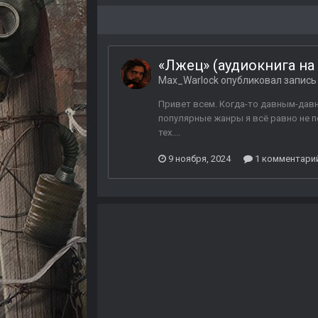
«Лжец» (аудиокнига на
Max_Warlock
опубликовал запись 
Привет всем. Когда-то давным-давно,
популярные жанры я всё равно не по
тех....
9 ноября, 2024
1 комментари