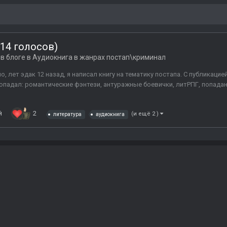
 14 голосов)
в блоге в
Аудиокнига в жанрах постап\криминал
 лет эдак 12 назад, я написал книгу на тематику постапа. С публикацией
падал: романтические фэнтези, антуражные боевички, литРПГ, попаданцы и
й
2
(и ещё 2 )
литература
аудиокнига