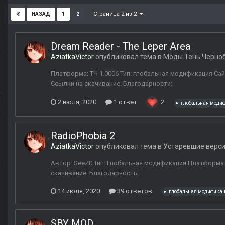
Страница 2 из 2
1
2
НАЗАД
Dream Reader - The Leper Area
AziatkaVictor
опубликовал тема в
Моды Тень Черно
Платформа: ТЧ 1.0006 Тип: глобальная модификация Сай
Ссылки на скачивание: Благодарности:
2 июля, 2020
1 ответ
2
глобальная моди
RadioPhobia 2
AziatkaVictor
опубликовал тема в
Устаревшие верс
Автор: SeeZ0 Тип: Глобальная модификация Платформа: 
скачивание: Благодарность:
14 июля, 2020
39 ответов
глобальная модифика
SBY MOD