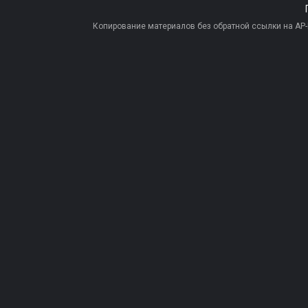
Копирование материалов без обратной ссылки на AP-PR