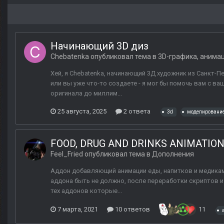
Начинающий 3D диз
Chebatenka
опубликовал тема в
3D-графика, анима
Хей, я Chebatenka, начинающий 3Д художник из Санкт-П
или вы уже что-то создаете - я мог бы помочь вам с 
оригинала до миллим...
25 августа, 2025
2 ответа
3d
моделировани
FOOD, DRUG AND DRINKS ANIMATIONS
Feel_Fried
опубликовал тема в
Дополнения
Аддон добавляющий анимации еды, напитков и медикаме
аддона быть не должно, после переработки скриптов 
тех аддонов которые...
7 марта, 2021
10 ответов
11