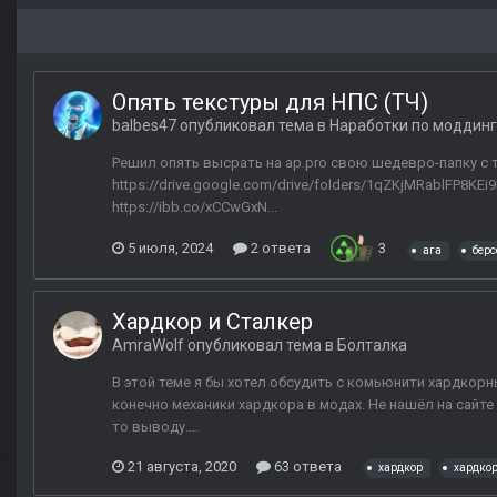
Опять текстуры для НПС (ТЧ)
balbes47
опубликовал тема в
Наработки по моддинг
Решил опять высрать на ap.pro свою шедевро-папку с те
https://drive.google.com/drive/folders/1qZKjMRablFP8K
https://ibb.co/xCCwGxN...
5 июля, 2024
2 ответа
3
ага
берс
Хардкор и Сталкер
AmraWolf
опубликовал тема в
Болталка
В этой теме я бы хотел обсудить с комьюнити хардкорн
конечно механики хардкора в модах. Не нашёл на сайте
то выводу....
21 августа, 2020
63 ответа
хардкор
хардко