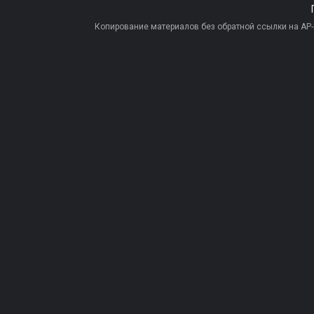
Копирование материалов без обратной ссылки на AP-PR