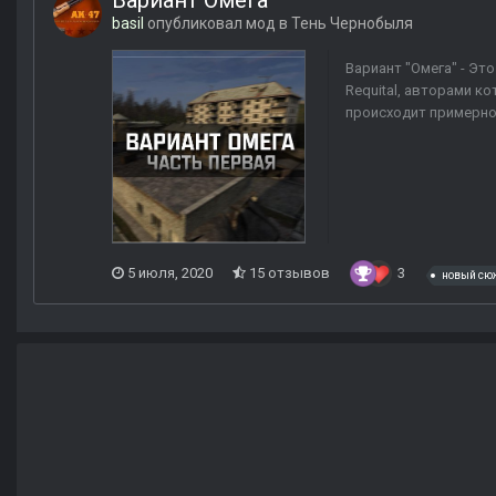
Вариант Омега
basil
опубликовал мод в
Тень Чернобыля
Вариант "Омега" - Эт
Requital, авторами к
происходит примерно 
5 июля, 2020
15 отзывов
3
новый сю