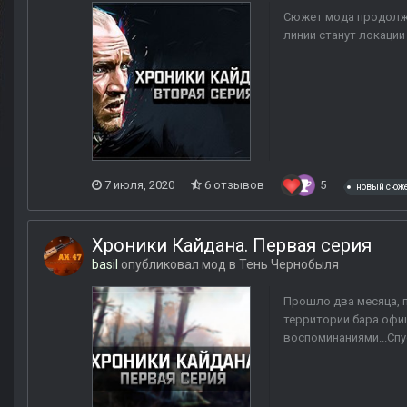
Сюжет мода продолжа
линии станут локации
7 июля, 2020
6 отзывов
5
новый сюж
Хроники Кайдана. Первая серия
basil
опубликовал мод в
Тень Чернобыля
Прошло два месяца, 
территории бара офиц
воспоминаниями...Спу