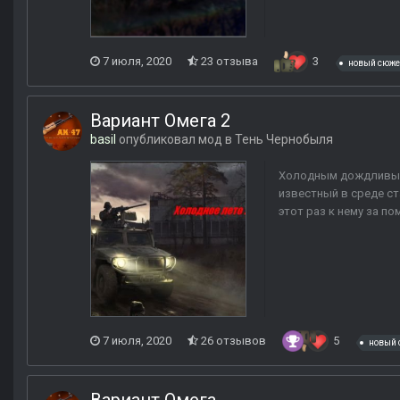
7 июля, 2020
23 отзыва
3
новый сюже
Вариант Омега 2
basil
опубликовал мод в
Тень Чернобыля
Холодным дождливым 
известный в среде ст
этот раз к нему за п
7 июля, 2020
26 отзывов
5
новый 