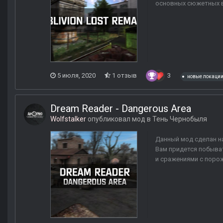
основных сюжетных ве
5 июля, 2020
1 отзыв
3
новые локаци
Dream Reader - Dangerous Area
Wolfstalker
опубликовал мод в
Тень Чернобыля
Данный мод сделан н
Вам придется побыва
и сражениями с порож