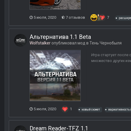
5 июля, 2020
7 отзывов
7
расшире
Альтернатива 1.1 Beta
Wolfstalker
опубликовал мод в
Тень Чернобыля
Игра стартует после
множество других из
5 июля, 2020
1
новый сюжет
вариативность 
Dream Reader-TFZ 1.1