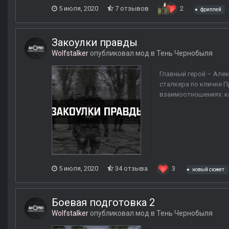
5 июля, 2020
7 отзывов
2
фриплей
Закоулки правды
Wolfstalker
опубликовал мод в
Тень Чернобыля
Главный герой – Але
сталкера по кличке П
взаимоотношениях: ка
5 июля, 2020
34 отзыва
3
новый сюжет
Боевая подготовка 2
Wolfstalker
опубликовал мод в
Тень Чернобыля