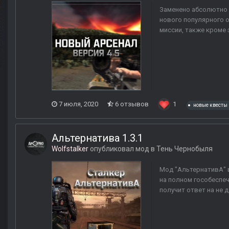
Заменено абсолютно в
нового популярного 
миссии, также кроме 
7 июля, 2020
6 отзывов
1
новые квесты
Альтернатива 1.3.1
Wolfstalker
опубликовал мод в
Тень Чернобыля
Мод "АльтернативА" в
на полном гособеспе
получит ответ на не 