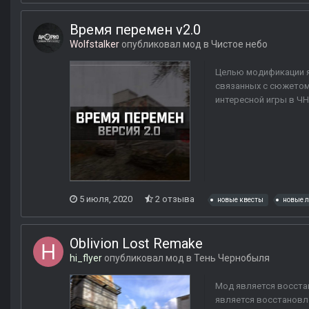
Время перемен v2.0
Wolfstalker
опубликовал мод в
Чистое небо
Целью модификации я
связанных с сюжетом 
интересной игры в ЧН
5 июля, 2020
2 отзыва
новые квесты
новые 
Oblivion Lost Remake
hi_flyer
опубликовал мод в
Тень Чернобыля
Мод является восстан
является восстановле