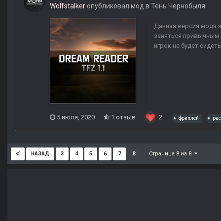
Wolfstalker
опубликовал мод в
Тень Чернобыля
Данная версия мода э
заняться привычным д
игрок не будет сидеть
5 июля, 2020
1 отзыв
2
фриплей
ра
Страница 8 из 8
3
4
5
6
7
8
НАЗАД