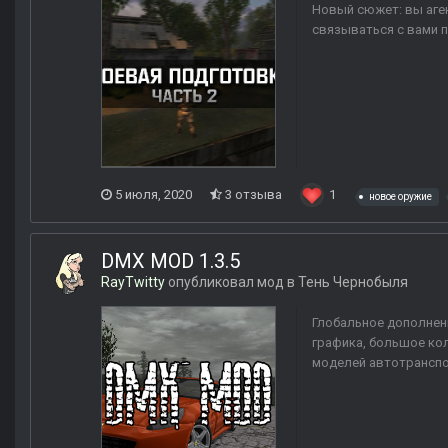
Новый сюжет: вы аген
связываться с вами 
5 июля, 2020
3 отзыва
1
новое оружие
DMX MOD 1.3.5
RayTwitty
опубликовал мод в
Тень Чернобыля
Глобальное дополнен
графика, большое ко
моделей автотранспор