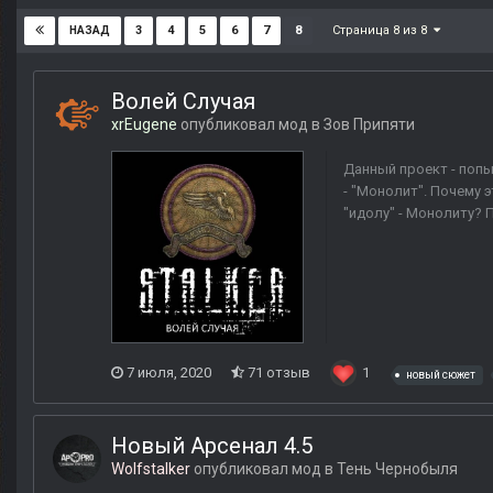
Страница 8 из 8
3
4
5
6
7
8
НАЗАД
Волей Случая
xrEugene
опубликовал мод в
Зов Припяти
Данный проект - попы
- "Монолит". Почему 
"идолу" - Монолиту? 
7 июля, 2020
71 отзыв
1
новый сюжет
Новый Арсенал 4.5
Wolfstalker
опубликовал мод в
Тень Чернобыля