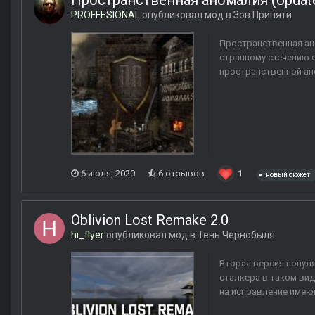
Пространственная аномалия (Update
PROFFESIONAL
опубликовал мод в
Зов Припяти
Пространственная ан
странному стечению о
пространственной ан
6 июля, 2020
6 отзывов
1
новый сюжет
Oblivion Lost Remake 2.0
hi_flyer
опубликовал мод в
Тень Чернобыля
Вторая версия популя
сталкера в таком вид
на исправление имеющ