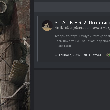
S.T.A.L.K.E.R. 2: Локал
ximik163
опубликовал тема в
Мод
Теперь текстуры будут интегрирова
Всем привет. Решил начать переводи
плакатах и...
4 января, 2025
41 ответ